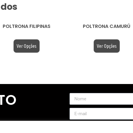
ados
POLTRONA FILIPINAS
POLTRONA CAMURÚ
$
200.00
$
200.00
Ver Opções
Ver Opções
TO