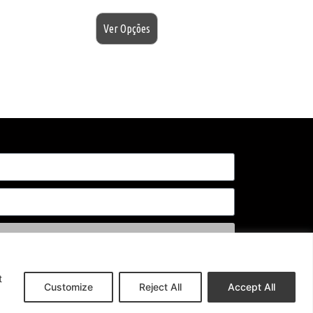
$
200.00
Ver Opções
Enviar
t
Customize
Reject All
Accept All
Política de Privacidade