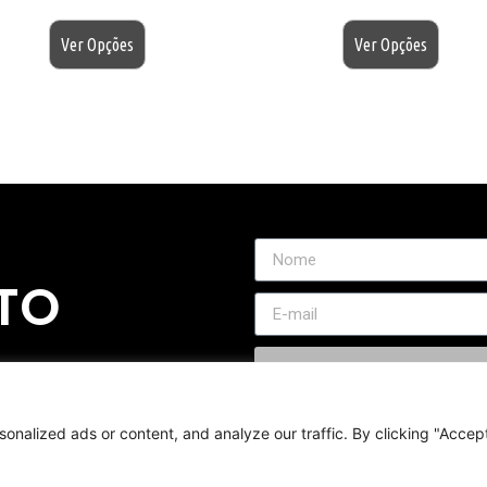
$
200.00
$
200.00
Ver Opções
Ver Opções
TO
nalized ads or content, and analyze our traffic. By clicking "Accep
01-07
Termos de Garantia