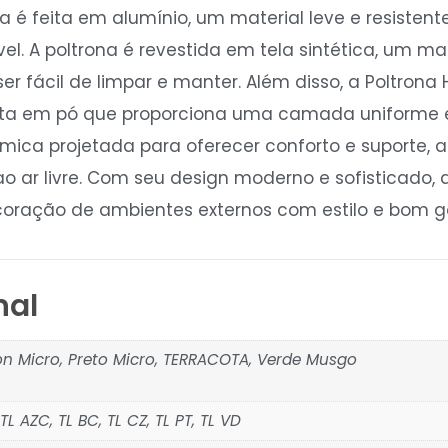
ra é feita em alumínio, um material leve e resisten
l. A poltrona é revestida em tela sintética, um mat
r fácil de limpar e manter. Além disso, a Poltrona H
ta em pó que proporciona uma camada uniforme e d
ca projetada para oferecer conforto e suporte, a 
ao ar livre. Com seu design moderno e sofisticado,
ração de ambientes externos com estilo e bom g
nal
on Micro, Preto Micro, TERRACOTA, Verde Musgo
L AZC, TL BC, TL CZ, TL PT, TL VD