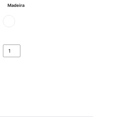
Madeira
Comprar
FALE COM UM DE NOSSOS
CONSULTORES