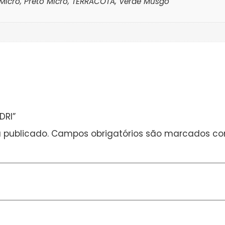
 Micro, Preto Micro, TERRACOTA, Verde Musgo
DRI”
 publicado.
Campos obrigatórios são marcados c